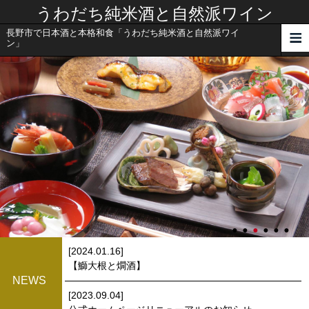
うわだち純米酒と自然派ワイン
長野市で日本酒と本格和食「うわだち純米酒と自然派ワイ
ン」
[2024.01.16]
【鰤大根と燗酒】
NEWS
[2023.09.04]